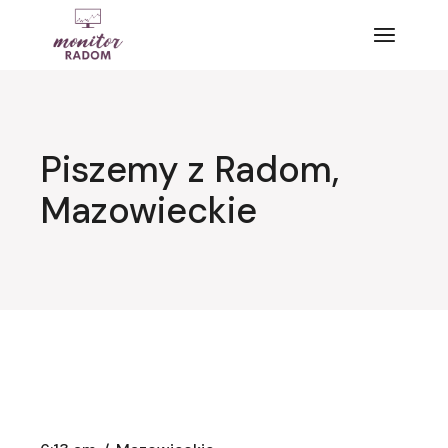
Przejdź
do
treści
Piszemy z Radom,
Mazowieckie