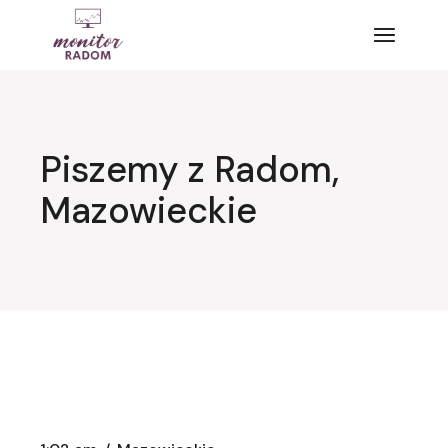
Przejdź
do
treści
Piszemy z Radom,
Mazowieckie