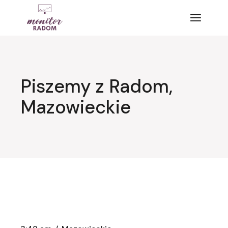
Przejdź
do
treści
Piszemy z Radom,
Mazowieckie