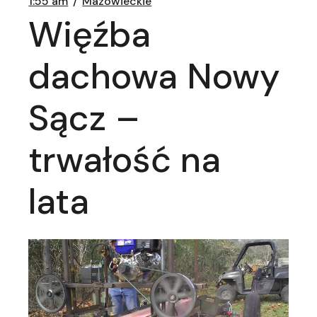
1:55 am
Mazowieckie
Więźba
dachowa Nowy
Sącz –
trwałość na
lata