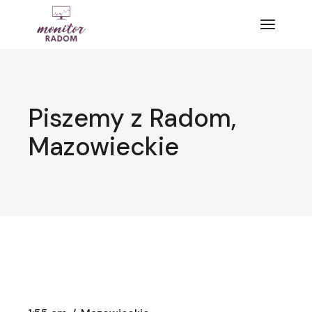
Przejdź
do
treści
Piszemy z Radom,
Mazowieckie