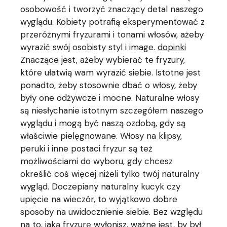
osobowość i tworzyć znaczący detal naszego
wyglądu. Kobiety potrafią eksperymentować z
przeróżnymi fryzurami i tonami włosów, ażeby
wyrazić swój osobisty styl i image.
dopinki
Znaczące jest, ażeby wybierać te fryzury,
które ułatwią wam wyrazić siebie. Istotne jest
ponadto, żeby stosownie dbać o włosy, żeby
były one odżywcze i mocne. Naturalne włosy
są niesłychanie istotnym szczegółem naszego
wyglądu i mogą być naszą ozdobą, gdy są
właściwie pielęgnowane. Włosy na klipsy,
peruki i inne postaci fryzur są też
możliwościami do wyboru, gdy chcesz
określić coś więcej niżeli tylko twój naturalny
wygląd. Doczepiany naturalny kucyk czy
upięcie na wieczór, to wyjątkowo dobre
sposoby na uwidocznienie siebie. Bez względu
na to, jaką fryzurę wyłonisz, ważne jest, by był