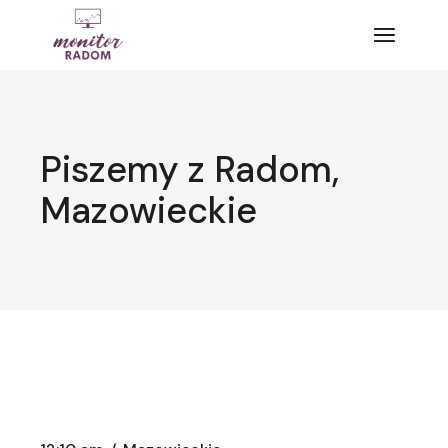
Przejdź
do
treści
Piszemy z Radom,
Mazowieckie