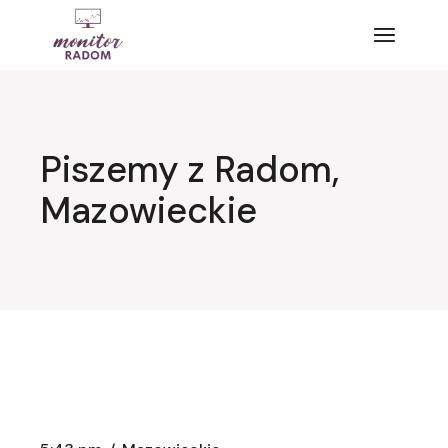
Przejdź
do
treści
Piszemy z Radom,
Mazowieckie