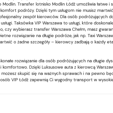
 Modlin. Transfer lotnisko Modlin Łódź umożliwia łatwe i
 komfort podróży. Dzięki tym usługom nie musisz martwi
fesjonalny zespół kierowców. Dla osób podróżujących do
 usługi. Taksówka VIP Warszawa to usługi, które doskona
o, czy wybierasz transfer Warszawa Chełm, masz gwara
ietne rozwiązanie na długie podróże, jak np. Taxi Warsz
martwić o żadne szczegóły – kierowcy zadbają o każdy et
nałe rozwiązanie dla osób podróżujących na długie dyst
e i komfortowo. Dzięki Luksusowe auta z kierowcą Warsza
 możesz skupić się na ważnych sprawach i na pewno będzi
osób VIP Łódź zapewnią Ci wygodny transport w wysokiej