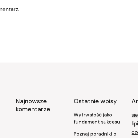
mentarz.
Najnowsze
Ostatnie wpisy
A
komentarze
Wytrwałość jako
si
fundament sukcesu
li
cz
Poznaj poradniki o