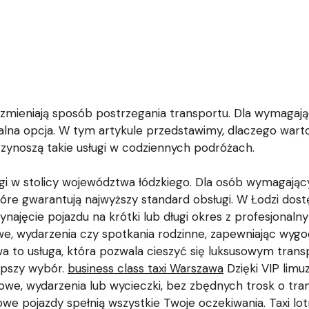
 zmieniają sposób postrzegania transportu. Dla wymagają
ealna opcja. W tym artykule przedstawimy, dlaczego war
 przynoszą takie usługi w codziennych podróżach.
gi w stolicy województwa łódzkiego. Dla osób wymagają
tóre gwarantują najwyższy standard obsługi. W Łodzi dost
wynajęcie pojazdu na krótki lub długi okres z profesjonal
we, wydarzenia czy spotkania rodzinne, zapewniając wyg
a to usługa, która pozwala cieszyć się luksusowym tran
lepszy wybór.
business class taxi Warszawa
Dzięki VIP lim
we, wydarzenia lub wycieczki, bez zbędnych trosk o tra
we pojazdy spełnią wszystkie Twoje oczekiwania. Taxi lot