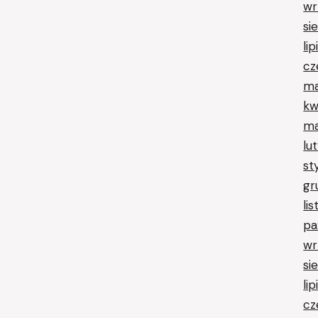
wr
si
li
cz
ma
kw
ma
lu
st
gr
li
pa
wr
si
li
cz