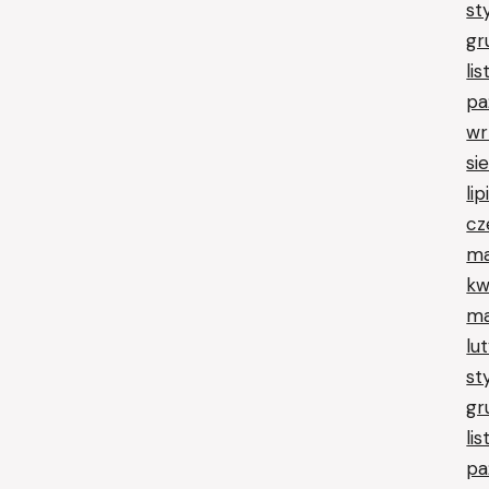
st
gr
li
pa
wr
si
li
cz
ma
kw
ma
lu
st
gr
li
pa