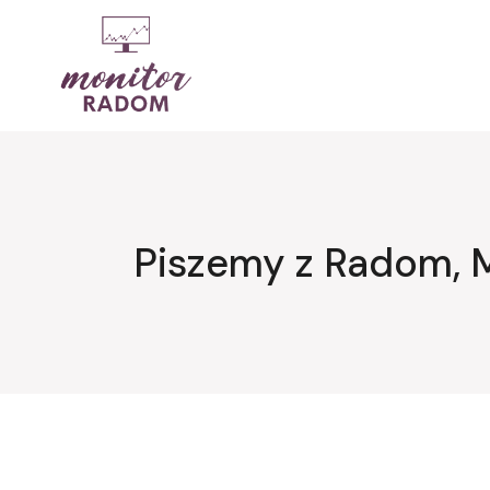
Przejdź
do
treści
Piszemy z Radom, 