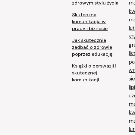
ma
zdrowym stylu życia
kw
Skuteczna
ma
komunikacja w
lu
pracy i biznesie
st
Jak skutecznie
gr
zadbać o zdrowie
li
poprzez edukację
pa
Książki o perswazji i
wr
skutecznej
si
komunikacji
li
cz
ma
kw
ma
lu