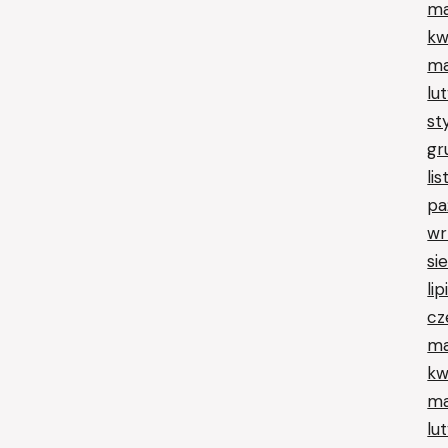
ma
kw
ma
lu
st
gr
li
pa
wr
si
li
cz
ma
kw
ma
lu