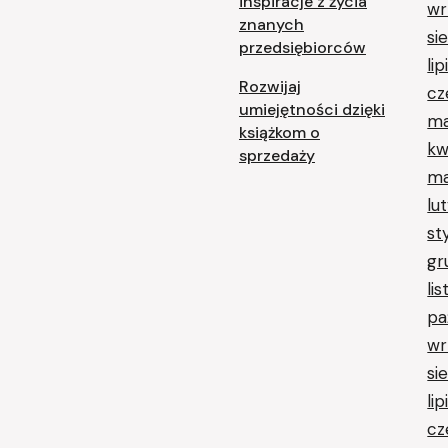
inspiracje z życia
wr
znanych
si
przedsiębiorców
li
Rozwijaj
cz
umiejętności dzięki
ma
książkom o
kw
sprzedaży
ma
lu
st
gr
li
pa
wr
si
li
cz