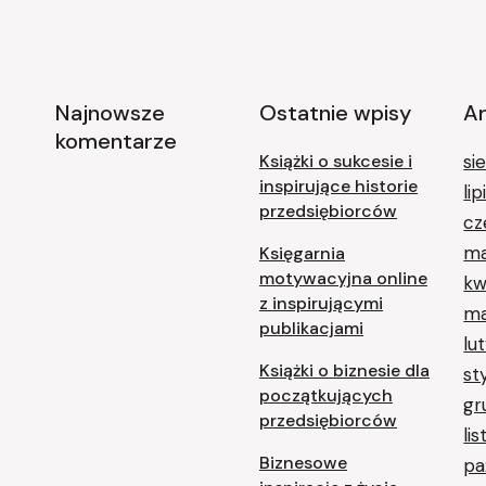
Najnowsze
Ostatnie wpisy
A
komentarze
Książki o sukcesie i
si
inspirujące historie
li
przedsiębiorców
cz
ma
Księgarnia
motywacyjna online
kw
z inspirującymi
ma
publikacjami
lu
Książki o biznesie dla
st
początkujących
gr
przedsiębiorców
li
Biznesowe
pa