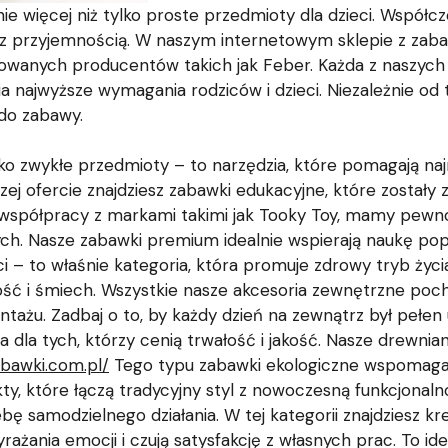
nie więcej niż tylko proste przedmioty dla dzieci. Współc
wój z przyjemnością. W naszym internetowym sklepie z zab
anych producentów takich jak Feber. Każda z naszych p
a najwyższe wymagania rodziców i dzieci. Niezależnie od
 do zabawy.
ylko zwykłe przedmioty – to narzędzia, które pomagają 
szej ofercie znajdziesz zabawki edukacyjne, które zostały
 współpracy z markami takimi jak Tooky Toy, mamy pewno
nych. Nasze zabawki premium idealnie wspierają naukę 
 – to właśnie kategoria, która promuje zdrowy tryb życi
ość i śmiech. Wszystkie nasze akcesoria zewnętrzne p
ntażu. Zadbaj o to, by każdy dzień na zewnątrz był pełen 
dla tych, którzy cenią trwałość i jakość. Nasze drewnia
abawki.com.pl/
Tego typu zabawki ekologiczne wspomagaj
y, które łączą tradycyjny styl z nowoczesną funkcjonalno
ę samodzielnego działania. W tej kategorii znajdziesz kr
wyrażania emocji i czują satysfakcję z własnych prac. To i