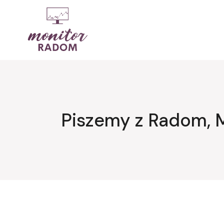
Przejdź
do
treści
Piszemy z Radom, 