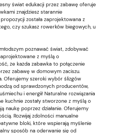
zesny świat edukacji przez zabawę oferuje
awkami znajdziesz starannie
ropozycji została zaprojektowana z
 tego, czy szukasz rowerków biegowych, u
najmłodszym poznawać świat, zdobywać
 zaprojektowane z myślą o
ść, że każda zabawka to połączenie
poprzez zabawę w domowym zaciszu.
a. Oferujemy szeroki wybór ślizgów
ochodzą od sprawdzonych producentów,
uśmiechu i energii! Naturalne rozwiązania
ne kuchnie zostały stworzone z myślą o
ą naukę poprzez działanie. Oferujemy
ścią. Rozwijaj zdolności manualne
eatywne bloki, które wspierają myślenie
dealny sposób na oderwanie się od