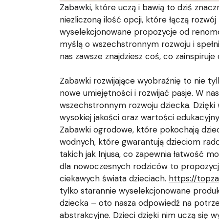
Zabawki, które uczą i bawią to dziś znacz
niezliczoną ilość opcji, które łączą roz
wyselekcjonowane propozycje od renomow
myślą o wszechstronnym rozwoju i spełni
nas zawsze znajdziesz coś, co zainspiruje
Zabawki rozwijające wyobraźnię to nie t
nowe umiejętności i rozwijać pasje. W na
wszechstronnym rozwoju dziecka. Dzięki
wysokiej jakości oraz wartości edukacyj
Zabawki ogrodowe, które pokochają dzieci
wodnych, które gwarantują dzieciom rad
takich jak Injusa, co zapewnia łatwość mo
dla nowoczesnych rodziców to propozycja 
ciekawych świata dzieciach.
https://topz
tylko starannie wyselekcjonowane produkt
dziecka – oto nasza odpowiedź na potrzeb
abstrakcyjne. Dzieci dzięki nim uczą się 