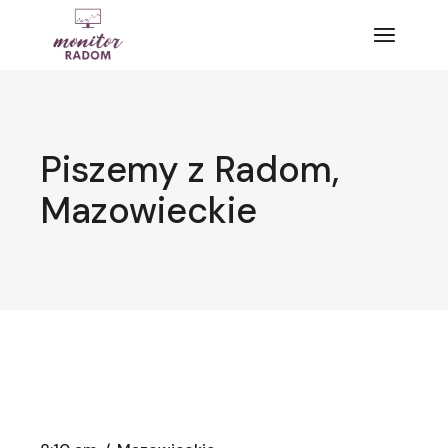
Przejdź
do
treści
Piszemy z Radom,
Mazowieckie