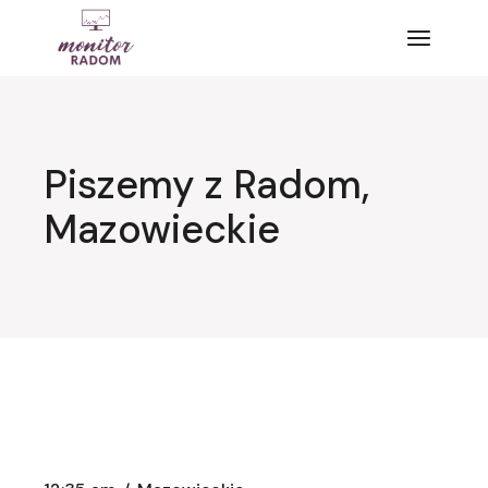
Przejdź
do
treści
Piszemy z Radom,
Mazowieckie