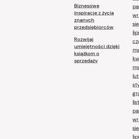
Biznesowe
pa
inspiracje z życia
wr
znanych
si
przedsiębiorców
li
Rozwijaj
cz
umiejętności dzięki
ma
książkom o
kw
sprzedaży
ma
lu
st
gr
li
pa
wr
si
li