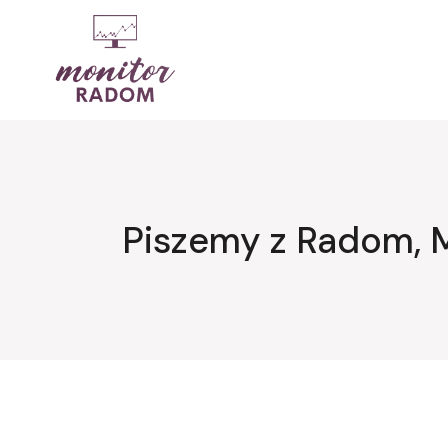
Przejdź
do
treści
Piszemy z Radom, 