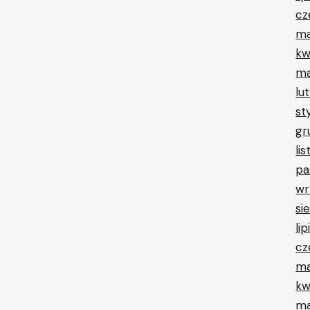
cz
ma
kw
ma
lu
st
gr
li
pa
wr
si
li
cz
ma
kw
ma