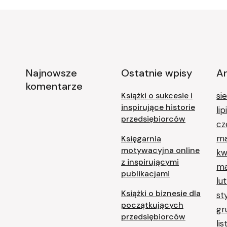
Najnowsze
Ostatnie wpisy
A
komentarze
Książki o sukcesie i
si
inspirujące historie
li
przedsiębiorców
cz
ma
Księgarnia
motywacyjna online
kw
z inspirującymi
ma
publikacjami
lu
Książki o biznesie dla
st
początkujących
gr
przedsiębiorców
li