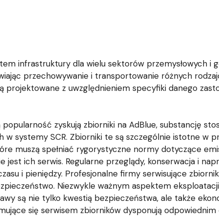
tem infrastruktury dla wielu sektorów przemysłowych i
wiając przechowywanie i transportowanie różnych rodzajów
 są projektowane z uwzględnieniem specyfiki danego zas
 popularność zyskują zbiorniki na AdBlue, substancję sto
h w systemy SCR. Zbiorniki te są szczególnie istotne w 
które muszą spełniać rygorystyczne normy dotyczące emi
 jest ich serwis. Regularne przeglądy, konserwacja i nap
asu i pieniędzy. Profesjonalne firmy serwisujące zbiorni
pieczeństwo. Niezwykle ważnym aspektem eksploatacji zb
prawy są nie tylko kwestią bezpieczeństwa, ale także e
ajmujące się serwisem zbiorników dysponują odpowiednim