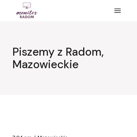
Przejdź
do
treści
Piszemy z Radom,
Mazowieckie